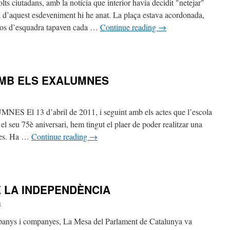
s ciutadans, amb la notícia que interior havia decidit "netejar"
MÒBIL
 d’aquest esdeveniment hi he anat. La plaça estava acordonada,
ossos d’esquadra tapaven cada …
Continue reading
→
GNEM-
MB ELS EXALUMNES
13 d’abril de 2011, i seguint amb els actes que l’escola
 seu 75è aniversari, hem tingut el plaer de poder realitzar una
nes. Ha …
Continue reading
→
LA
ONA
 LA INDEPENDÈNCIA
a
LUMNES
panys i companyes, La Mesa del Parlament de Catalunya va