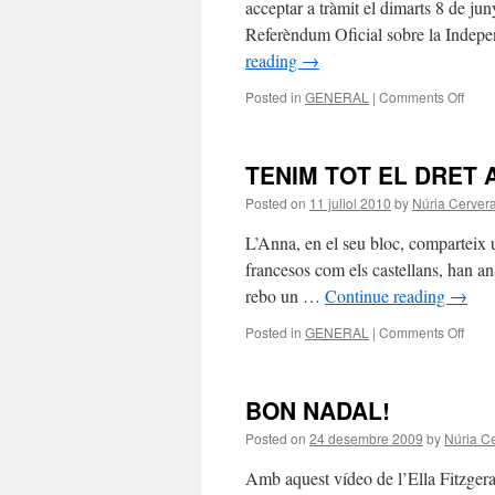
acceptar a tràmit el dimarts 8 de ju
Referèndum Oficial sobre la Indepe
reading
→
on
Posted in
GENERAL
|
Comments Off
REF
SOB
LA
TENIM TOT EL DRET 
IND
Posted on
11 juliol 2010
by
Núria Cerver
L’Anna, en el seu bloc, comparteix u
francesos com els castellans, han anat
rebo un …
Continue reading
→
on
Posted in
GENERAL
|
Comments Off
TEN
TOT
EL
BON NADAL!
DRE
A
Posted on
24 desembre 2009
by
Núria C
DECI
Amb aquest vídeo de l’Ella Fitzge