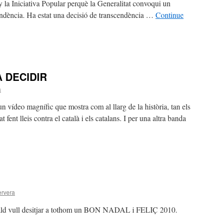
ny la Iniciativa Popular perquè la Generalitat convoqui un
ndència. Ha estat una decisió de transcendència …
Continue
ERENDUM
RE
A DECIDIR
EPENDÈNCIA
a
n vídeo magnífic que mostra com al llarg de la història, tan els
 fent lleis contra el català i els catalans. I per una altra banda
IM
T
ervera
DIR
rald vull desitjar a tothom un BON NADAL i FELIÇ 2010.