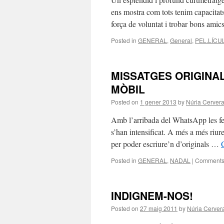
ens mostra com tots tenim capacitats
força de voluntat i trobar bons ami
Posted in
GENERAL
,
General
,
PEL.LÍCU
MISSATGES ORIGINAL
MÒBIL
Posted on
1 gener 2013
by
Núria Cerver
Amb l’arribada del WhatsApp les fel
s’han intensificat. A més a més riur
per poder escriure’n d’originals …
Posted in
GENERAL
,
NADAL
|
Comments 
INDIGNEM-NOS!
Posted on
27 maig 2011
by
Núria Cerver