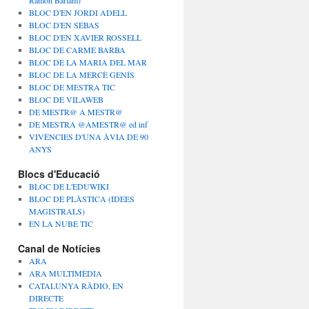
Ramon Barlam)
BLOC D'EN JORDI ADELL
BLOC D'EN SEBAS
BLOC D'EN XAVIER ROSSELL
BLOC DE CARME BARBA
BLOC DE LA MARIA DEL MAR
BLOC DE LA MERCÈ GENÍS
BLOC DE MESTRA TIC
BLOC DE VILAWEB
DE MESTR@ A MESTR@
DE MESTRA @AMESTR@ ed inf
VIVÈNCIES D'UNA ÀVIA DE 90
ANYS
Blocs d'Educació
BLOC DE L'EDUWIKI
BLOC DE PLÀSTICA (IDEES
MAGISTRALS)
EN LA NUBE TIC
Canal de Notícies
ARA
ARA MULTIMÈDIA
CATALUNYA RÀDIO, EN
DIRECTE