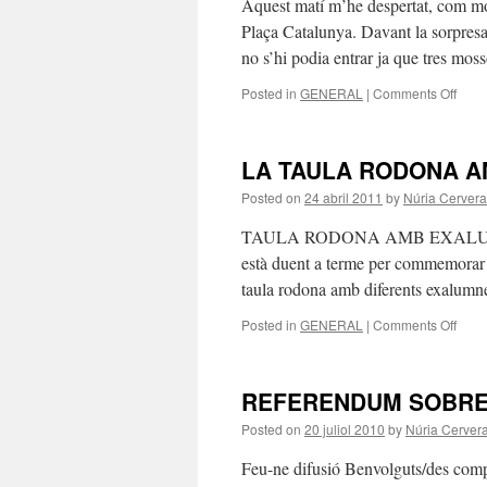
Aquest matí m’he despertat, com molt
Plaça Catalunya. Davant la sorpresa
no s’hi podia entrar ja que tres m
on
Posted in
GENERAL
|
Comments Off
INDI
NOS!
LA TAULA RODONA A
Posted on
24 abril 2011
by
Núria Cervera
TAULA RODONA AMB EXALUMNES El 
està duent a terme per commemorar el
taula rodona amb diferents exalum
on
Posted in
GENERAL
|
Comments Off
LA
TAU
ROD
REFERENDUM SOBRE
AMB
ELS
Posted on
20 juliol 2010
by
Núria Cerver
EXA
Feu-ne difusió Benvolguts/des com