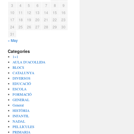
3
4
5
6
7
8
9
10
11
12
13
14
15
16
17
18
19
20
21
22
23
24
25
26
27
28
29
30
31
« May
Categories
1×1
AULA D\'ACOLLIDA
BLOCS
CATALUNYA
DIVERSOS
EDUCACIÓ
ESCOLA
FORMACIÓ
GENERAL
General
HISTÒRIA
INFANTIL
NADAL
PEL.LÍCULES
PRIMARIA