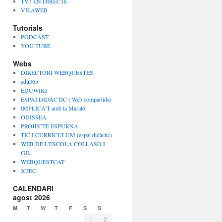
TV3 EN DIRECTE
VILAWEB
Tutorials
PODCAST
YOU TUBE
Webs
DIRECTORI WEBQUESTES
edu365
EDUWIKI
ESPAI DIDÀCTIC ( Web compartida)
IMPLICA'T amb la Marató
ODISSEA
PROJECTE ESPURNA
TIC I CURRÍCULUM (espai didàctic)
WEB DE L'ESCOLA COLLASO I
GIL
WEBQUESTCAT
XTEC
CALENDARI
agost 2026
M
T
W
T
F
S
S
1
2