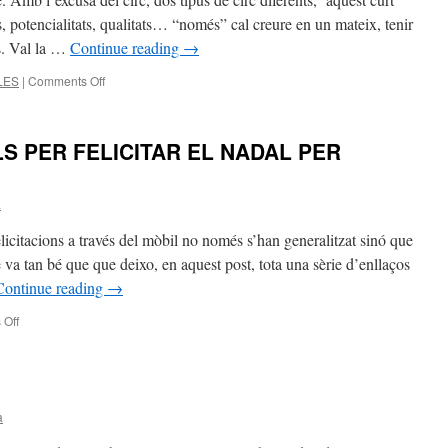
, potencialitats, qualitats… “només” cal creure en un mateix, tenir
cs. Val la …
Continue reading
→
on
LES
|
Comments Off
THE
BUTTERFLY
CIRCUS
S PER FELICITAR EL NADAL PER
a
icitacions a través del mòbil no només s’han generalitzat sinó que
e va tan bé que que deixo, en aquest post, tota una sèrie d’enllaços
Continue reading
→
on
Off
MISSATGES
ORIGINALS
PER
FELICITAR
EL
a
NADAL
PER