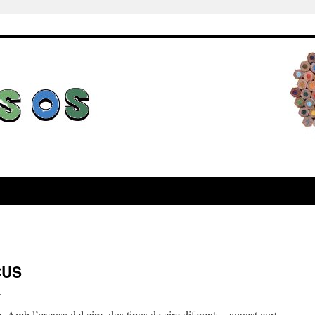
CUS
a
 Amb l’excusa del circ, dos tipus de circ diferents, aquest curt