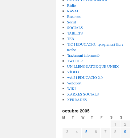
Ràdio
RAVAL
Recursos
Social
SOCIALS
TABLETS
TEB
TIC I EDUCACIÓ…programari lliure
també
Tractament informació
TWITTER
UN LLENGUATGE QUE UNEIX
VÍDEO
web2 i EDUCACIÓ 2.0
Webquest
WIKI
XARXES SOCIALS
XERRADES
octubre 2005
M
T
W
T
F
S
S
1
2
3
4
5
6
7
8
9