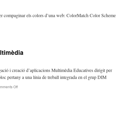
der compaginar els colors d’una web: ColorMatch Color Scheme
sos
ny
ltimèdia
gació i creació d’aplicacions Multimèdia Educatives dirigit per
c pertany a una línia de treball integrada en el grup DIM
on
mments Off
Bloc
d’aplicacions
multimèdia