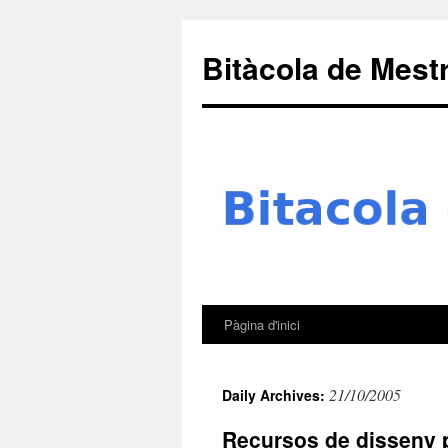
Skip
to
Bitàcola de Mest
content
Pàgina d'inici
21/10/2005
Daily Archives:
Recursos de disseny 