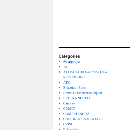
Categories
#wertgonya
1×1
ALTRARÀDIO A L\'ESCOLA.
REFLEXIONS
ARC
Bitàcoles i Blocs
Bretxa i alfabetització digital
BRETXA SOCIAL
Can vies
CÒMIC
COMPETÈNCIES
CONTINGUTS DIGITALS
CRISI
E-Portafolis