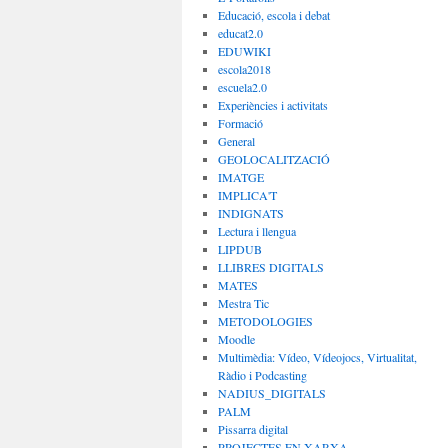
Educació, escola i debat
educat2.0
EDUWIKI
escola2018
escuela2.0
Experiències i activitats
Formació
General
GEOLOCALITZACIÓ
IMATGE
IMPLICA'T
INDIGNATS
Lectura i llengua
LIPDUB
LLIBRES DIGITALS
MATES
Mestra Tic
METODOLOGIES
Moodle
Multimèdia: Vídeo, Vídeojocs, Virtualitat,
Ràdio i Podcasting
NADIUS_DIGITALS
PALM
Pissarra digital
PROJECTES EN XARXA