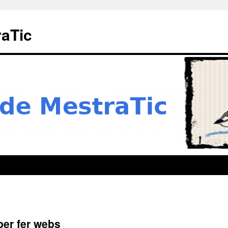
raTic
per fer webs