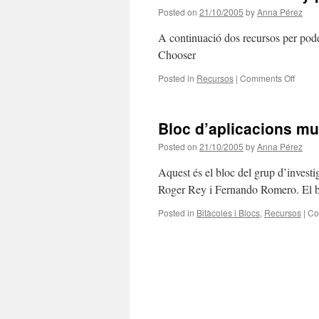
Posted on
21/10/2005
by
Anna Pérez
A continuació dos recursos per po
Chooser
on
Posted in
Recursos
|
Comments Off
Recur
de
disse
Bloc d’aplicacions mu
per
fer
Posted on
21/10/2005
by
Anna Pérez
webs
Aquest és el bloc del grup d’investi
Roger Rey i Fernando Romero. El blo
Posted in
Bitàcoles i Blocs
,
Recursos
|
Co