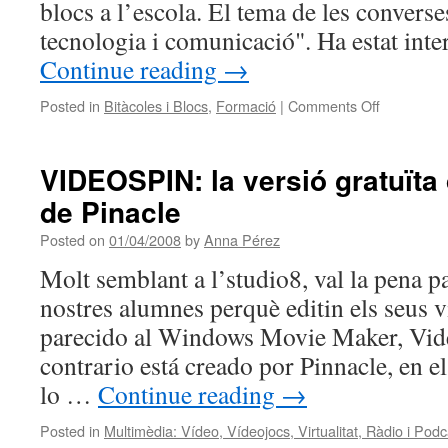
blocs a l’escola. El tema de les convers
tecnologia i comunicació". Ha estat int
Continue reading
→
on
Posted in
Bitàcoles i Blocs
,
Formació
|
Comments Off
CONVER
PEDAGÒG
Els
VIDEOSPIN: la versió gratuïta 
blocs
de Pinacle
a
l’escola
Posted on
01/04/2008
by
Anna Pérez
Molt semblant a l’studio8, val la pena pa
nostres alumnes perquè editin els seus 
parecido al Windows Movie Maker, Vid
contrario está creado por Pinnacle, en e
lo …
Continue reading
→
Posted in
Multimèdia: Vídeo, Vídeojocs, Virtualitat, Ràdio i Podc