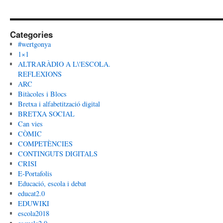
Categories
#wertgonya
1×1
ALTRARÀDIO A L\'ESCOLA.
REFLEXIONS
ARC
Bitàcoles i Blocs
Bretxa i alfabetització digital
BRETXA SOCIAL
Can vies
CÒMIC
COMPETÈNCIES
CONTINGUTS DIGITALS
CRISI
E-Portafolis
Educació, escola i debat
educat2.0
EDUWIKI
escola2018