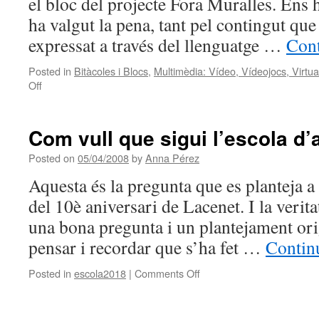
el bloc del projecte Fora Muralles. Ens 
ha valgut la pena, tant pel contingut que
expressat a través del llenguatge …
Cont
Posted in
Bitàcoles i Blocs
,
Multimèdia: Vídeo, Vídeojocs, Virtual
on
Off
FEM
ZÀPING!
i
Com vull que sigui l’escola d’
Ajuda
Posted on
05/04/2008
by
Anna Pérez
Aquesta és la pregunta que es planteja a 
del 10è aniversari de Lacenet. I la veri
una bona pregunta i un plantejament orig
pensar i recordar que s’ha fet …
Contin
on
Posted in
escola2018
|
Comments Off
Com
vull
que