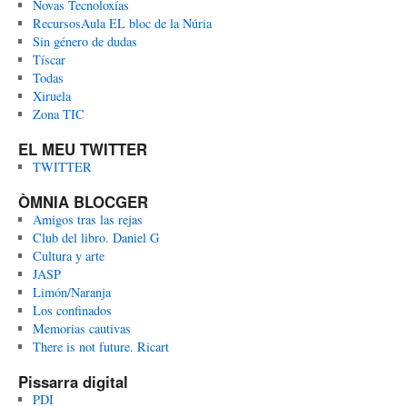
Novas Tecnoloxías
RecursosAula EL bloc de la Núria
Sin género de dudas
Tíscar
Todas
Xiruela
Zona TIC
EL MEU TWITTER
TWITTER
ÒMNIA BLOCGER
Amigos tras las rejas
Club del libro. Daniel G
Cultura y arte
JASP
Limón/Naranja
Los confinados
Memorias cautivas
There is not future. Ricart
Pissarra digital
PDI