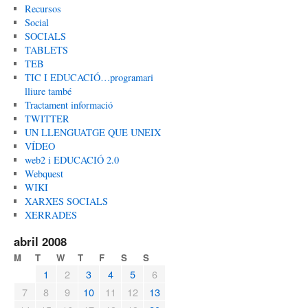
Recursos
Social
SOCIALS
TABLETS
TEB
TIC I EDUCACIÓ…programari
lliure també
Tractament informació
TWITTER
UN LLENGUATGE QUE UNEIX
VÍDEO
web2 i EDUCACIÓ 2.0
Webquest
WIKI
XARXES SOCIALS
XERRADES
abril 2008
M
T
W
T
F
S
S
1
2
3
4
5
6
7
8
9
10
11
12
13