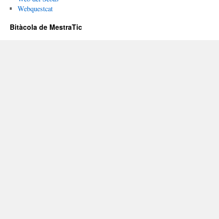
Webquestcat
Bitàcola de MestraTic