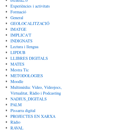
escuela2.0
Experiències i activitats
Formació
General
GEOLOCALITZACIÓ
IMATGE
IMPLICA'T
INDIGNATS
Lectura i llengua
LIPDUB
LLIBRES DIGITALS
MATES
Mestra Tic
METODOLOGIES
Moodle
Multimèdia: Vídeo, Vídeojocs,
Virtualitat, Ràdio i Podcasting
NADIUS_DIGITALS
PALM
Pissarra digital
PROJECTES EN XARXA
Ràdio
RAVAL