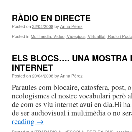
RÀDIO EN DIRECTE
Posted on
22/04/2008
by
Anna Pérez
Posted in
Multimèdia: Vídeo, Vídeojocs, Virtualitat, Ràdio i Podc
ELS BLOCS…. UNA MOSTRA 
INTERNET
Posted on
20/04/2008
by
Anna Pérez
Paraules com blocaire, catosfera, post,
neologismes el nostre vocabulari però 
de com es viu internet avui en dia.Hi ha
de ser audiovisual i multimèdia o no 
reading
→
Posted in
ALTRARÀDIO A L\'ESCOLA. REFLEXIONS
,
escola2