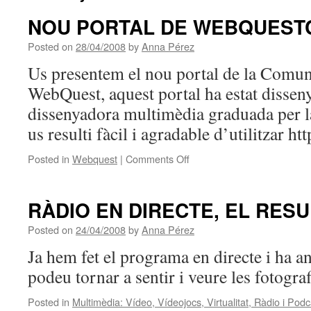
NOU PORTAL DE WEBQUEST
Posted on
28/04/2008
by
Anna Pérez
Us presentem el nou portal de la Comun
WebQuest, aquest portal ha estat dissen
dissenyadora multimèdia graduada per 
us resulti fàcil i agradable d’utilitzar ht
on
Posted in
Webquest
|
Comments Off
NOU
PORTAL
DE
RÀDIO EN DIRECTE, EL RESU
WEBQUESTCAT
Posted on
24/04/2008
by
Anna Pérez
Ja hem fet el programa en directe i ha an
podeu tornar a sentir i veure les fotogr
Posted in
Multimèdia: Vídeo, Vídeojocs, Virtualitat, Ràdio i Podc