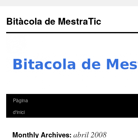
Skip
to
Bitàcola de MestraTic
content
Pàgina
d'inici
abril 2008
Monthly Archives: