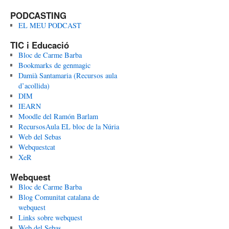
PODCASTING
EL MEU PODCAST
TIC i Educació
Bloc de Carme Barba
Bookmarks de genmagic
Damià Santamaria (Recursos aula
d’acollida)
DIM
IEARN
Moodle del Ramón Barlam
RecursosAula EL bloc de la Núria
Web del Sebas
Webquestcat
XeR
Webquest
Bloc de Carme Barba
Blog Comunitat catalana de
webquest
Links sobre webquest
Web del Sebas