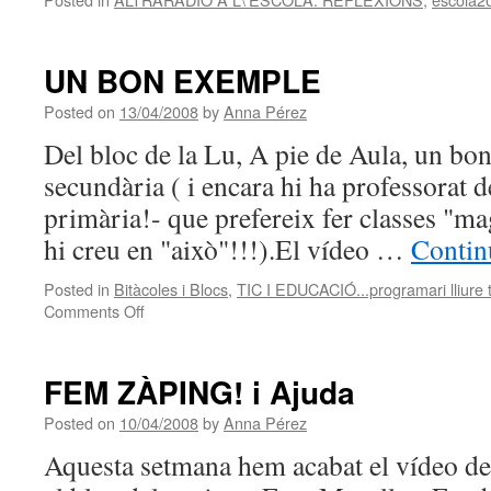
UN BON EXEMPLE
Posted on
13/04/2008
by
Anna Pérez
Del bloc de la Lu, A pie de Aula, un bo
secundària ( i encara hi ha professorat d
primària!- que prefereix fer classes "mag
hi creu en "això"!!!).El vídeo …
Contin
Posted in
Bitàcoles i Blocs
,
TIC I EDUCACIÓ...programari lliure
on
Comments Off
UN
BON
EXEMPLE
FEM ZÀPING! i Ajuda
Posted on
10/04/2008
by
Anna Pérez
Aquesta setmana hem acabat el vídeo de