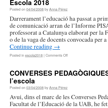
Escola 2018
sigui
l’escola
Posted on
04/04/2008
by
Anna Pérez
d’aquí
Darrerament l’educació ha passat a prim
a
10
de comunicació arran de l’Informe PISA,
anys?
professorat a Catalunya elaborat per la
o de la vaga de docents convocada per a
Continue reading
→
on
Posted in
escola2018
|
Comments Off
Escola
2018
CONVERSES PEDAGÒGIQUES: 
l’escola
Posted on
03/04/2008
by
Anna Pérez
Avui, dins el marc de les Converses Ped
Facultat de l’Educació de la UAB, he fet