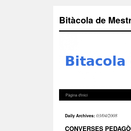
Skip
to
Bitàcola de Mest
content
Pàgina d'inici
03/04/2008
Daily Archives:
CONVERSES PEDAGÒGIQ