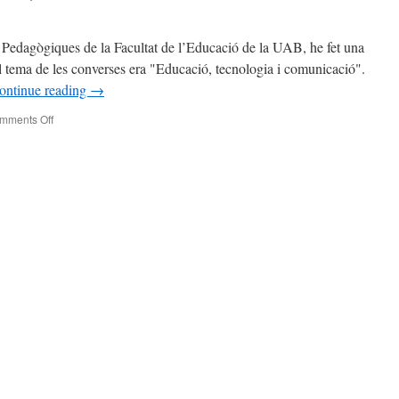
 Pedagògiques de la Facultat de l’Educació de la UAB, he fet una
El tema de les converses era "Educació, tecnologia i comunicació".
ontinue reading
→
on
mments Off
CONVERSES
PEDAGÒGIQUES:
Els
blocs
a
l’escola