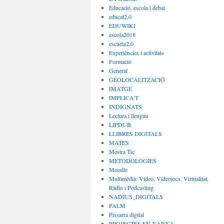
Educació, escola i debat
educat2.0
EDUWIKI
escola2018
escuela2.0
Experiències i activitats
Formació
General
GEOLOCALITZACIÓ
IMATGE
IMPLICA'T
INDIGNATS
Lectura i llengua
LIPDUB
LLIBRES DIGITALS
MATES
Mestra Tic
METODOLOGIES
Moodle
Multimèdia: Vídeo, Vídeojocs, Virtualitat,
Ràdio i Podcasting
NADIUS_DIGITALS
PALM
Pissarra digital
PROJECTES EN XARXA