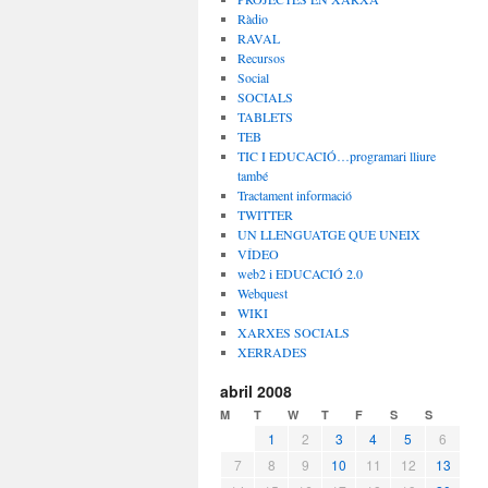
Ràdio
RAVAL
Recursos
Social
SOCIALS
TABLETS
TEB
TIC I EDUCACIÓ…programari lliure
també
Tractament informació
TWITTER
UN LLENGUATGE QUE UNEIX
VÍDEO
web2 i EDUCACIÓ 2.0
Webquest
WIKI
XARXES SOCIALS
XERRADES
abril 2008
M
T
W
T
F
S
S
1
2
3
4
5
6
7
8
9
10
11
12
13