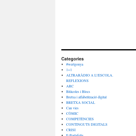
Categories
#wertgonya
1×1
ALTRARÀDIO A L\'ESCOLA.
REFLEXIONS
ARC
Bitàcoles i Blocs
Bretxa i alfabetització digital
BRETXA SOCIAL
Can vies
CÒMIC
COMPETÈNCIES
CONTINGUTS DIGITALS
CRISI
E-Portafolis