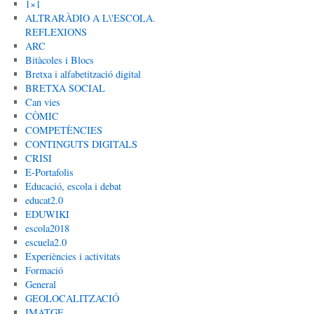
1×1
ALTRARÀDIO A L\'ESCOLA.
REFLEXIONS
ARC
Bitàcoles i Blocs
Bretxa i alfabetització digital
BRETXA SOCIAL
Can vies
CÒMIC
COMPETÈNCIES
CONTINGUTS DIGITALS
CRISI
E-Portafolis
Educació, escola i debat
educat2.0
EDUWIKI
escola2018
escuela2.0
Experiències i activitats
Formació
General
GEOLOCALITZACIÓ
IMATGE