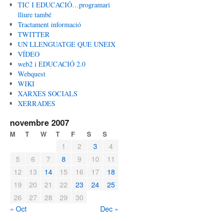
TIC I EDUCACIÓ…programari
lliure també
Tractament informació
TWITTER
UN LLENGUATGE QUE UNEIX
VÍDEO
web2 i EDUCACIÓ 2.0
Webquest
WIKI
XARXES SOCIALS
XERRADES
novembre 2007
M
T
W
T
F
S
S
1
2
3
4
5
6
7
8
9
10
11
12
13
14
15
16
17
18
19
20
21
22
23
24
25
26
27
28
29
30
« Oct
Dec »