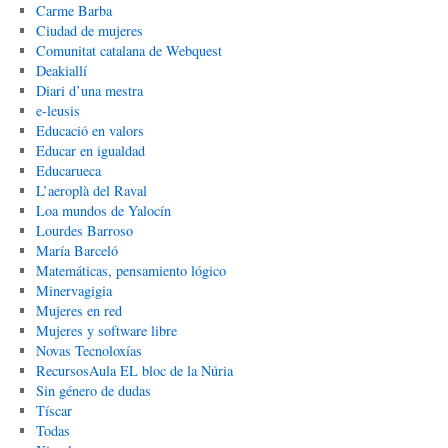
Carme Barba
Ciudad de mujeres
Comunitat catalana de Webquest
Deakiallí
Diari d’una mestra
e-leusis
Educació en valors
Educar en igualdad
Educarueca
L’aeroplà del Raval
Loa mundos de Yalocín
Lourdes Barroso
María Barceló
Matemáticas, pensamiento lógico
Minervagigia
Mujeres en red
Mujeres y software libre
Novas Tecnoloxías
RecursosAula EL bloc de la Núria
Sin género de dudas
Tíscar
Todas