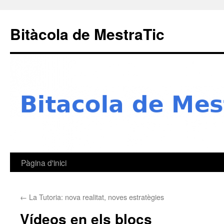
Skip
to
Bitàcola de MestraTic
content
Pàgina d'inici
←
La Tutoria: nova realitat, noves estratègies
Vídeos en els blocs