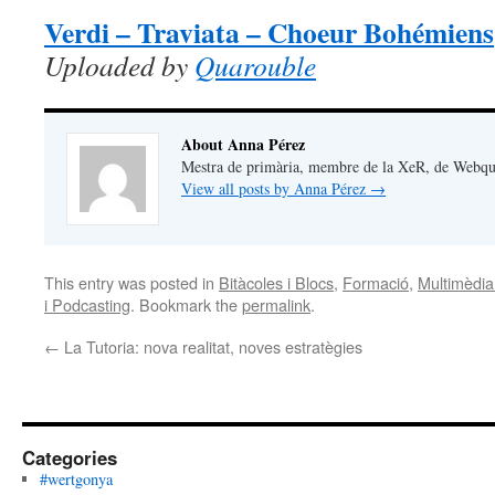
Verdi – Traviata – Choeur Bohémiens
Uploaded by
Quarouble
About Anna Pérez
Mestra de primària, membre de la XeR, de Webque
View all posts by Anna Pérez
→
This entry was posted in
Bitàcoles i Blocs
,
Formació
,
Multimèdia:
i Podcasting
. Bookmark the
permalink
.
←
La Tutoria: nova realitat, noves estratègies
Categories
#wertgonya