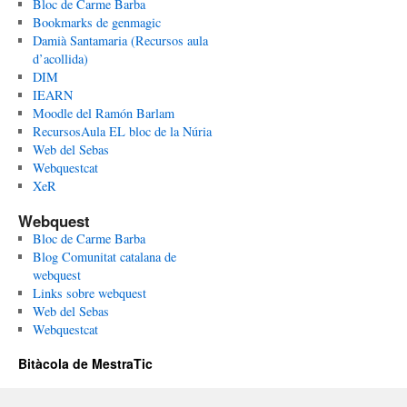
Bloc de Carme Barba
Bookmarks de genmagic
Damià Santamaria (Recursos aula
d’acollida)
DIM
IEARN
Moodle del Ramón Barlam
RecursosAula EL bloc de la Núria
Web del Sebas
Webquestcat
XeR
Webquest
Bloc de Carme Barba
Blog Comunitat catalana de
webquest
Links sobre webquest
Web del Sebas
Webquestcat
Bitàcola de MestraTic