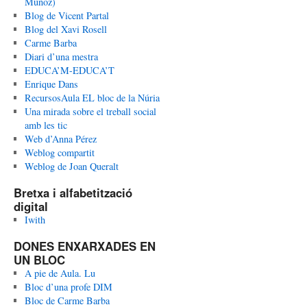
Muñoz)
Blog de Vicent Partal
Blog del Xavi Rosell
Carme Barba
Diari d’una mestra
EDUCA’M-EDUCA’T
Enrique Dans
RecursosAula EL bloc de la Núria
Una mirada sobre el treball social
amb les tic
Web d’Anna Pérez
Weblog compartit
Weblog de Joan Queralt
Bretxa i alfabetització
digital
Iwith
DONES ENXARXADES EN
UN BLOC
A pie de Aula. Lu
Bloc d’una profe DIM
Bloc de Carme Barba