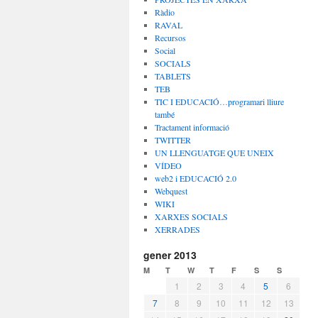
Ràdio
RAVAL
Recursos
Social
SOCIALS
TABLETS
TEB
TIC I EDUCACIÓ…programari lliure
també
Tractament informació
TWITTER
UN LLENGUATGE QUE UNEIX
VÍDEO
web2 i EDUCACIÓ 2.0
Webquest
WIKI
XARXES SOCIALS
XERRADES
gener 2013
M
T
W
T
F
S
S
1
2
3
4
5
6
7
8
9
10
11
12
13