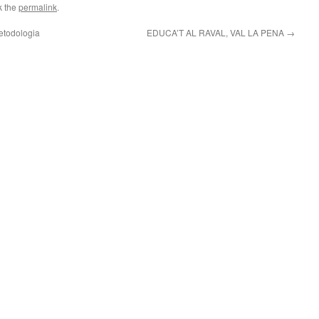
k the
permalink
.
etodologia
EDUCA’T AL RAVAL, VAL LA PENA
→