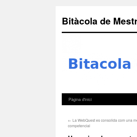
Skip
to
Bitàcola de Mest
content
Pàgina d'inici
←
La WebQuest es consolida com una m
competencial