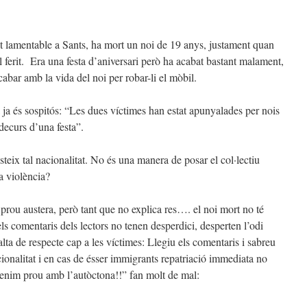
t lamentable a Sants, ha mort un noi de 19 anys, justament quan
mal ferit. Era una festa d’aniversari però ha acabat bastant malament,
abar amb la vida del noi per robar-li el mòbil.
a ja és sospitós: “Les dues víctimes han estat apunyalades per nois
decurs d’una festa”.
eix tal nacionalitat. No és una manera de posar el col·lectiu
a violència?
prou austera, però tant que no explica res…. el noi mort no té
ls comentaris dels lectors no tenen desperdici, desperten l’odi
lta de respecte cap a les víctimes: Llegiu els comentaris i sabreu
ionalitat i en cas de ésser immigrants repatriació immediata no
tenim prou amb l’autòctona!!” fan molt de mal: