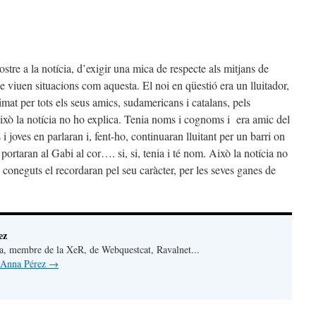
ostre a la notícia, d’exigir una mica de respecte als mitjans de
 viuen situacions com aquesta. El noi en qüestió era un lluitador,
imat per tots els seus amics, sudamericans i catalans, pels
això la notícia no ho explica. Tenia noms i cognoms i era amic del
 i joves en parlaran i, fent-ho, continuaran lluitant per un barri on
portaran al Gabi al cor…. si, si, tenia i té nom. Això la notícia no
i coneguts el recordaran pel seu caràcter, per les seves ganes de
ez
a, membre de la XeR, de Webquestcat, Ravalnet...
y Anna Pérez
→