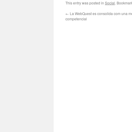
This entry was posted in
Social
. Bookmar
←
La WebQuest es consolida com una m
competencial