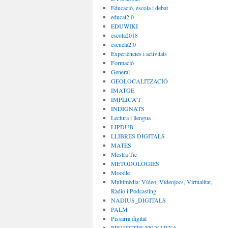
Educació, escola i debat
educat2.0
EDUWIKI
escola2018
escuela2.0
Experiències i activitats
Formació
General
GEOLOCALITZACIÓ
IMATGE
IMPLICA'T
INDIGNATS
Lectura i llengua
LIPDUB
LLIBRES DIGITALS
MATES
Mestra Tic
METODOLOGIES
Moodle
Multimèdia: Vídeo, Vídeojocs, Virtualitat,
Ràdio i Podcasting
NADIUS_DIGITALS
PALM
Pissarra digital
PROJECTES EN XARXA