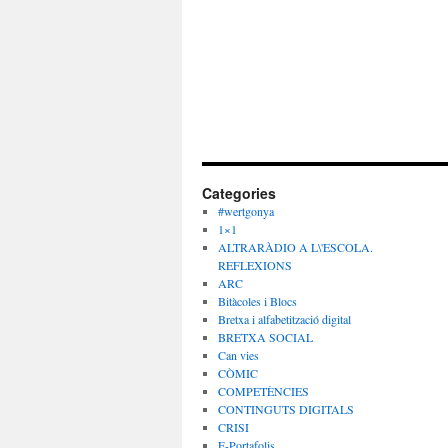
Categories
#wertgonya
1×1
ALTRARÀDIO A L\'ESCOLA.
REFLEXIONS
ARC
Bitàcoles i Blocs
Bretxa i alfabetització digital
BRETXA SOCIAL
Can vies
CÒMIC
COMPETÈNCIES
CONTINGUTS DIGITALS
CRISI
E-Portafolis