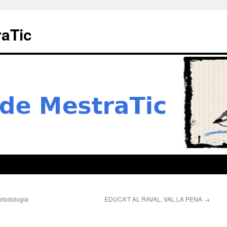
raTic
etodologia
EDUCA’T AL RAVAL, VAL LA PENA
→