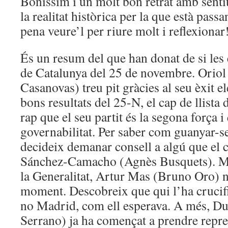
Boníssim i un molt bon retrat amb senti
la realitat històrica per la que està pass
pena veure’l per riure molt i reflexionar
És un resum del que han donat de si les 
de Catalunya del 25 de novembre. Oriol
Casanovas) treu pit gràcies al seu èxit e
bons resultats del 25-N, el cap de llist
rap que el seu partit és la segona força i 
governabilitat. Per saber com guanyar-s
decideix demanar consell a algú que el 
Sánchez-Camacho (Agnès Busquets). Men
la Generalitat, Artur Mas (Bruno Oro) n
moment. Descobreix que qui l’ha crucific
no Madrid, com ell esperava. A més, Du
Serrano) ja ha començat a prendre repres