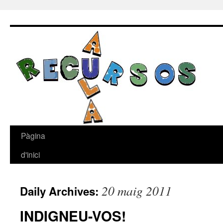
Skip
to
content
Pàgina
d'inici
20 maig 2011
Daily Archives:
INDIGNEU-VOS!