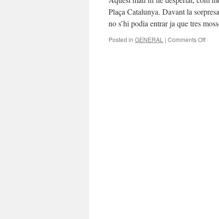
Plaça Catalunya. Davant la sorpresa
no s’hi podia entrar ja que tres m
on
Posted in
GENERAL
|
Comments Off
INDI
NOS!