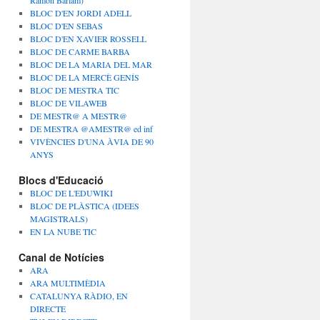
Ramon Barlam)
BLOC D'EN JORDI ADELL
BLOC D'EN SEBAS
BLOC D'EN XAVIER ROSSELL
BLOC DE CARME BARBA
BLOC DE LA MARIA DEL MAR
BLOC DE LA MERCÈ GENÍS
BLOC DE MESTRA TIC
BLOC DE VILAWEB
DE MESTR@ A MESTR@
DE MESTRA @AMESTR@ ed inf
VIVÈNCIES D'UNA ÀVIA DE 90
ANYS
Blocs d'Educació
BLOC DE L'EDUWIKI
BLOC DE PLÀSTICA (IDEES
MAGISTRALS)
EN LA NUBE TIC
Canal de Notícies
ARA
ARA MULTIMÈDIA
CATALUNYA RÀDIO, EN
DIRECTE