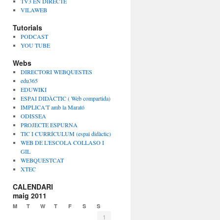
TV3 EN DIRECTE
VILAWEB
Tutorials
PODCAST
YOU TUBE
Webs
DIRECTORI WEBQUESTES
edu365
EDUWIKI
ESPAI DIDÀCTIC ( Web compartida)
IMPLICA'T amb la Marató
ODISSEA
PROJECTE ESPURNA
TIC I CURRÍCULUM (espai didàctic)
WEB DE L'ESCOLA COLLASO I
GIL
WEBQUESTCAT
XTEC
CALENDARI
maig 2011
M
T
W
T
F
S
S
1