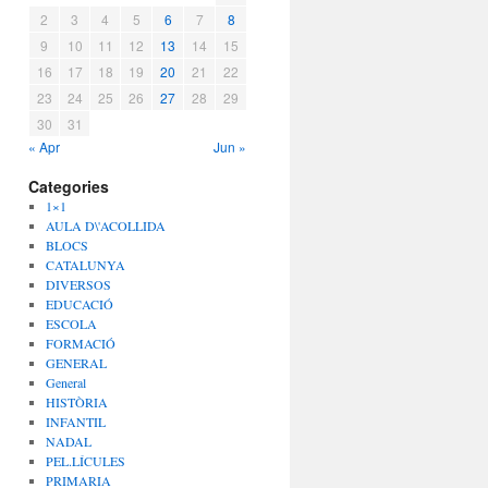
2
3
4
5
6
7
8
9
10
11
12
13
14
15
16
17
18
19
20
21
22
23
24
25
26
27
28
29
30
31
« Apr
Jun »
Categories
1×1
AULA D\'ACOLLIDA
BLOCS
CATALUNYA
DIVERSOS
EDUCACIÓ
ESCOLA
FORMACIÓ
GENERAL
General
HISTÒRIA
INFANTIL
NADAL
PEL.LÍCULES
PRIMARIA