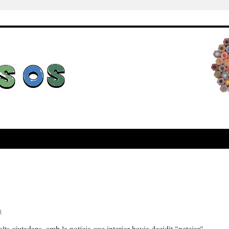
a
s ciutadans, amb la notícia que interior havia decidit "netejar"