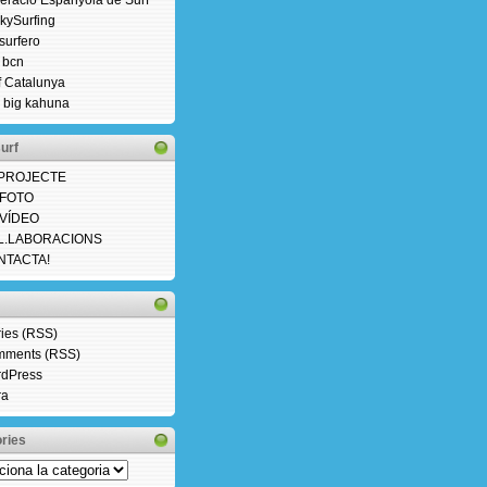
eració Espanyola de Surf
kySurfing
osurfero
f bcn
f Catalunya
 big kahuna
urf
 PROJECTE
 FOTO
 VÍDEO
L.LABORACIONS
NTACTA!
ries (RSS)
ments (RSS)
dPress
ra
ries
ries