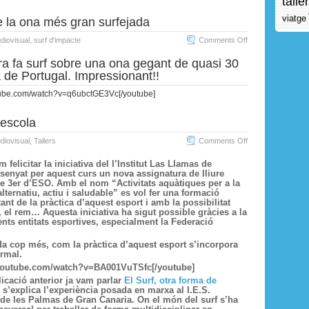
taller
viatge
 la ona més gran surfejada
on
diovisual
,
surf d'impacte
Comments Off
Record
 fa surf sobre una ona gegant de quasi 30
de
 de Portugal. Impressionant!!
la
utube.com/watch?v=q6ubctGE3Vc[/youtube]
ona
més
l’escola
gran
surfejada
on
diovisual
,
Tallers
Comments Off
El
 felicitar la iniciativa del
l’Institut Las Llamas de
surf
senyat per aquest curs un nova assignatura de lliure
a
e 3er d’ESO. Amb el nom “Activitats aquàtiques per a la
lternatiu, actiu i saludable” es vol fer una formació
l’escola
tant de la pràctica d’aquest esport i amb la possibilitat
, el rem… Aquesta iniciativa ha sigut possible gràcies a la
ents entitats esportives, especialment la Federació
a cop més, com la pràctica d’aquest esport s’incorpora
ormal.
.youtube.com/watch?v=BA001VuTSfc[/youtube]
cació anterior ja vam parlar
El Surf, otra forma de
 s’explica l’experiència posada en marxa al I.E.S.
de les Palmas de Gran Canaria. On el món del surf s’ha