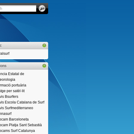
ic
alsurf
ions
ncia Estatal de
eorologia
ormació portuària
ge per satèl·lit
vis Bsurfers
vis Escola Catalana de Surf
vis Surfmediterraneo
nasurf
cam Barceloneta
cam Platja Sant Sebastià
cams Surf Catalunya