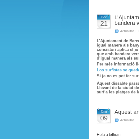
L’Ajuntam
Dec
21
bandera v
Actualitat
,
El
L’Ajuntament de Barce
igual manera als banyi
consistori aplica el
pr
que amb bandera verme
d’igual manera als sur
Per més informació ll
Los surfistas se qued
Si ja no es pot fer s
Aquest dissabte passat
Llevant de la ciutat d
surf a les platges de 
Aquest an
Dec
09
Actualitat
Hola a tothom!