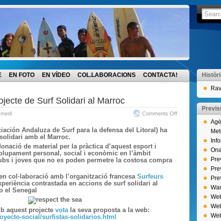
E
EN FOTO
EN VÍDEO
COL.LABORACIONS
CONTACTA!
Històr
Rav
ojecte de Surf Solidari al Marroc
Previs
on
 medi
Comments Off
Agè
Vota
iación Andaluza de Surf para la defensa del Litoral) ha
Met
al
 solidari amb el Marroc.
Inf
projecte
donació de material per la pràctica d’aquest esport i
Onat
volupament personal, social i econòmic en l’àmbit
de
Pre
 clubs i joves que no es poden permetre la costosa compra
Surf
Pre
Solidari
 en col·laboració amb l’organització francesa
Surfeurs
Pre
al
eriència contrastada en accions de surf solidari al
Wan
 o el Senegal
Marroc
Web
Web
mb aquest projecte
vota
la seva proposta a la web:
Web
oyecto-social/surfistas-solidarios.html