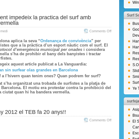
Win
Surf So
ent impedeix la practica del surf amb
ermella
Bus
God
on
 medi
Comments Off
Dev
L’Ajuntament
lona aplica la seva “
Ordenança de convivència
” per
Han
impedeix
stes que a la pràctica d’un esport nàutic com el surf. El
Han
otocol d’emergència municipal per onades
i considera
la
Res
lla s’ha de prohibir el bany dels banyistes i tractar
practica
fistes.
Res
del
egeix aquest article publicat a La Vanguardia:
S.O
surf
an sin surfear olas grandes en Barcelona
Sli
amb
urf a l’hivern quan tenim ones? Quan podrem fer surf?
Smi
bandera
Sur
 s’ha organitzat una trobada de surfistes a la platja de
vermella
e Barcelona. El motiu era protestar contra la prohibició del
Ye 
la ciutat quan hi ha bandera vermella.
surfeja
Asi
y 2012 el TEB fa 20 anys!!
Bsu
on
Comments Off
El 
Aquest
Can
any
Esc
2012