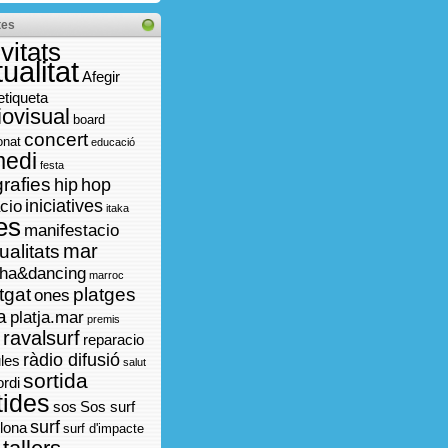
tes
ivitats
ualitat
Afegir
etiqueta
iovisual
board
concert
onat
educació
medi
festa
grafies
hip
hop
iniciatives
acio
itaka
es
manifestacio
mar
alitats
ha&dancing
marroc
tgat
platges
ones
a
platja.mar
premis
ravalsurf
reparacio
ràdio difusió
ules
salut
sortida
ordi
tides
sos
Sos surf
surf
lona
surf d'impacte