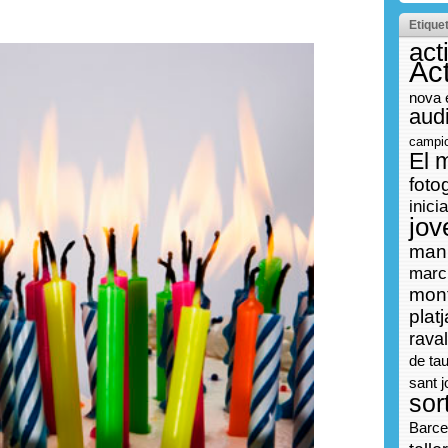
Etique
act
Act
nova 
aud
campi
El 
foto
inici
jov
manu
marc
mon
platj
raval
de ta
sant j
sor
Barce