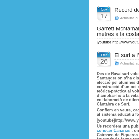
Record de
Nov
17
Actualitat
,
au
Garrett McNamara
metres a la costa
[youtube]http://www.yo
El surf a 
Oct
26
Actualitat
,
au
Des de Ravalsurf volem
Santander
on s’ha dis
elecció pel alumnes d
construcció d’un oci a
teòrica-pràctica al vol
d’ampliar-ho a la vela
col·laboració de difer
Càntabra de Surf.
Confiem en veure, cad
al sistema educatiu f
[youtube]http://www
Us recordem una publi
conocer Canarias
. on
Cairasco de Figueroa 