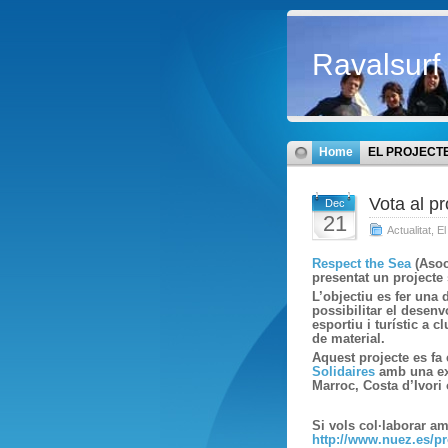
Ravalsurf
Home
EL PROJECT
Vota al pr
Dec
21
Actualitat
,
El
Respect the Sea
(Asoc
presentat un projecte
L’objectiu es fer una 
possibilitar el desen
esportiu i turístic a
de material.
Aquest projecte es fa
Solidaires
amb una exp
Marroc, Costa d’Ivori
Si vols col·laborar a
http://www.nuez.es/pr