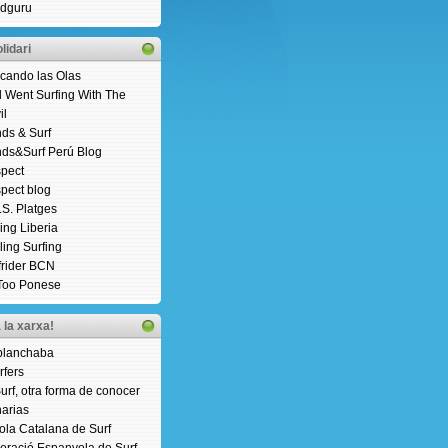
dguru
lidari
cando las Olas
 Went Surfing With The
il
ds & Surf
ds&Surf Perú Blog
pect
pect blog
.S. Platges
ding Liberia
ling Surfing
frider BCN
Too Ponese
 la xarxa!
planchaba
rfers
Surf, otra forma de conocer
arias
ola Catalana de Surf