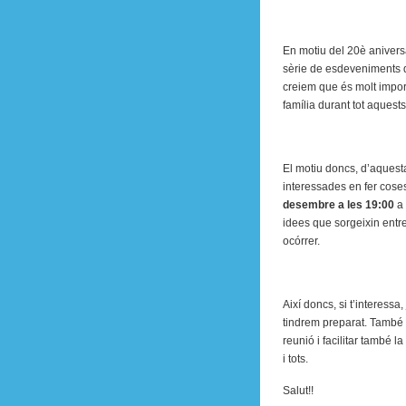
En motiu del 20è anivers
sèrie de esdeveniments qu
creiem que és molt impor
família durant tot aquest
El motiu doncs, d’aquest
interessades en fer coses
desembre a les 19:00
a
idees que sorgeixin entre t
ocórrer.
Així doncs, si t’interessa
tindrem preparat. També
reunió i facilitar també l
i tots.
Salut!!