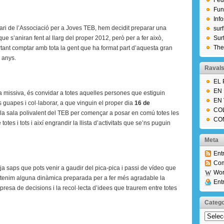
Fed
el
Fun
Inf
TEB
ari de l’Associació per a Joves TEB, hem decidit preparar una
sur
fa
e s’aniran fent al llarg del proper 2012, però per a fer això,
Sur
20
The
tant comptar amb tota la gent que ha format part d’aquesta gran
anys!!
s anys.
Ravals
EL
EN
a missiva, és convidar a totes aquelles persones que estiguin
EN
 guapes i col·laborar, a que vinguin el proper dia
16 de
CO
 la sala polivalent del TEB per començar a posar en comú totes les
CO
otes i tots i així engrandir la llista d’activitats que se’ns puguin
Meta
Ent
Com
, ja saps que pots venir a gaudir del pica-pica i passi de vídeo que
Wor
 tenim alguna dinàmica preparada per a fer més agradable la
Ent
a presa de decisions i la recol·lecta d’idees que traurem entre totes
Catego
Catego