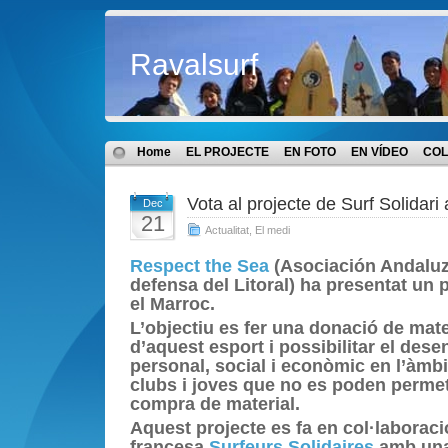
Ravalsurf
Home
EL PROJECTE
EN FOTO
EN VÍDEO
COL
Vota al projecte de Surf Solidari
Dec
21
Actualitat
,
El medi
Respect the Sea
(Asociación Andaluza
defensa del Litoral) ha presentat un 
el Marroc.
L’objectiu es fer una donació de mater
d’aquest esport i possibilitar el de
personal, social i econòmic en l’àmbit
clubs i joves que no es poden permet
compra de material.
Aquest projecte es fa en col·laboraci
francesa
Surfeurs Solidaires
amb una