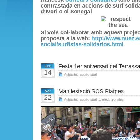
contrastada en accions de surf solida
d’Ivori o el Senegal
Si vols col·laborar amb aquest proje
proposta a la web:
http://www.nuez.e
social/surfistas-solidarios.html
Festa 1er aniversari del Terrass
Dec
14
Actualitat
,
audiovisual
Manifestació SOS Platges
Mar
22
Actualitat
,
audiovisual
,
El medi
,
Sortides