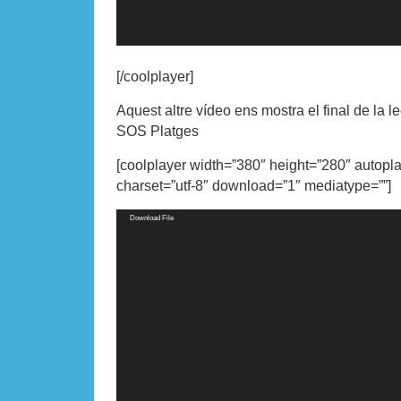
[/coolplayer]
Aquest altre vídeo ens mostra el final de la l
SOS Platges
[coolplayer width=”380″ height=”280″ autopl
charset=”utf-8″ download=”1″ mediatype=””]
Video
Download File
Player