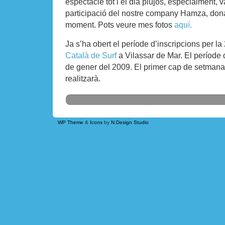
espectacle tot i el dia plujós, especialment, 
participació del nostre company Hamza, donan
moment. Pots veure mes fotos
aquí.
Ja s’ha obert el període d’inscripcions per l
Català de Surf
a Vilassar de Mar. El període d
de gener del 2009. El primer cap de setmana
realitzarà.
WP Theme
&
Icons
by
N.Design Studio