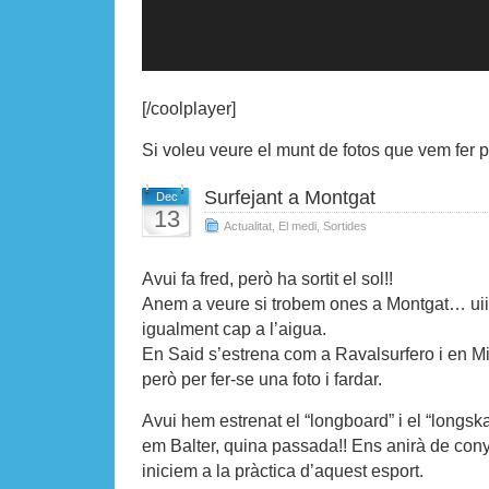
[/coolplayer]
Si voleu veure el munt de fotos que vem fer p
Surfejant a Montgat
Dec
13
Actualitat
,
El medi
,
Sortides
Avui fa fr
ed
, però ha sortit el sol!!
Anem
a
veure si
tr
obem ones a Montgat… uii
igualment cap a l’aigua.
En Said s’e
strena com a Ravalsurfero i en M
però per fer-se una foto i fardar.
Avui hem estrenat el “longboard” i el “longsk
em Balter, quina passada!!
Ens
anirà de con
in
iciem a la pràctica d’aquest esport.