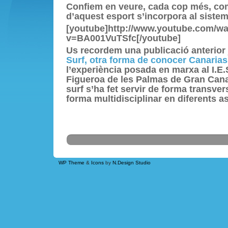
Confiem en veure, cada cop més, com
d’aquest esport s’incorpora al siste
[youtube]http://www.youtube.com/w
v=BA001VuTSfc[/youtube]
Us recordem una publicació anterior 
Surf, otra forma de conocer Canarias
l’experiència posada en marxa al I.E.
Figueroa de les Palmas de Gran Cana
surf s’ha fet servir de forma transver
forma multidisciplinar en diferents a
WP Theme
&
Icons
by
N.Design Studio