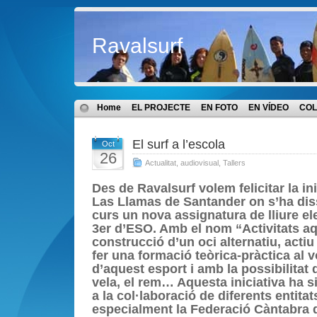
Ravalsurf
Home
EL PROJECTE
EN FOTO
EN VÍDEO
COL
El surf a l’escola
Oct
26
Actualitat
,
audiovisual
,
Tallers
Des de Ravalsurf volem felicitar la in
Las Llamas de Santander
on s’ha dis
curs un nova assignatura de lliure e
3er d’ESO. Amb el nom “Activitats aq
construcció d’un oci alternatiu, actiu
fer una formació teòrica-pràctica al v
d’aquest esport i amb la possibilitat 
vela, el rem… Aquesta iniciativa ha s
a la col·laboració de diferents entitat
especialment la Federació Càntabra d