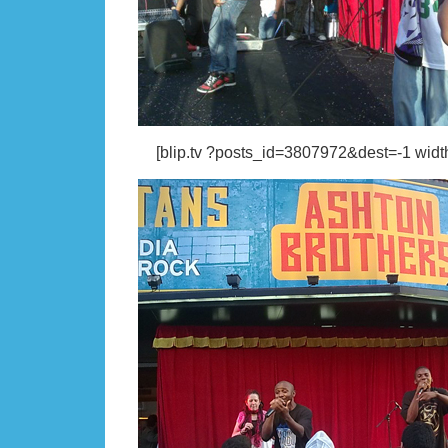
[blip.tv ?posts_id=3807972&dest=-1 widt