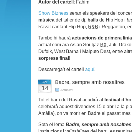
Autor del cartell
: Fahim
Show Bizness
seran els speakers del conce
música
del taller de dj,
balls
de Hip Hop i
br
Raval cantant Hip Hop,
R&B
i Reggaeton, en
També hi haurà
actuacions de primera línia
actual com ara Asian Souljaz
BX
, Juli, Drako
Dufolk, West Barna i Malputo Dest, entre altr
sorpresa final
!
Descarrega’t el cartell
aquí
.
Badre, sempre amb nosaltres
Apr
14
Actualitat
Tot el barri del Raval acudirà al
festival d’
celebrarà aquest divendres 15 d’abril a la pl
Amàlia), on va morir en Badre el passat mes
Sota el lema
Badre, sempre amb nosaltres
institucions i veïns/eïnes del barri, es reunira