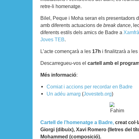
retre-li homenatge.
Bilel, Peque i Moha seran els presentadors d
amb diferents actuacions de
break dance
, le
diferents estils dels amics de Badre a
Xamfr
Joves TEB
.
L’acte començarà a les
17h
i finalitzarà a les
Descarregueu-vos el
cartell amb el progr
Més informació
:
Comiat i accions per recordar en Badre
Un adéu amarg
(
Jovesteb.org
)
Cartell de l’homenatge a Badre,
creat col·
Giorgi (dibuix), Xavi Romero (lletres del tí
Mohammed (composició).