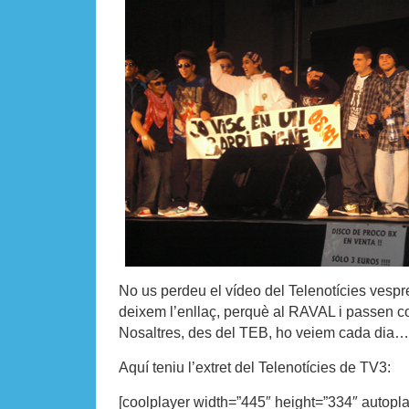
No us perdeu el vídeo del Telenotícies vespr
deixem l’enllaç, perquè al RAVAL i passen 
Nosaltres, des del TEB, ho veiem cada dia…
Aquí teniu l’extret del Telenotícies de TV3:
[coolplayer width=”445″ height=”334″ autopl