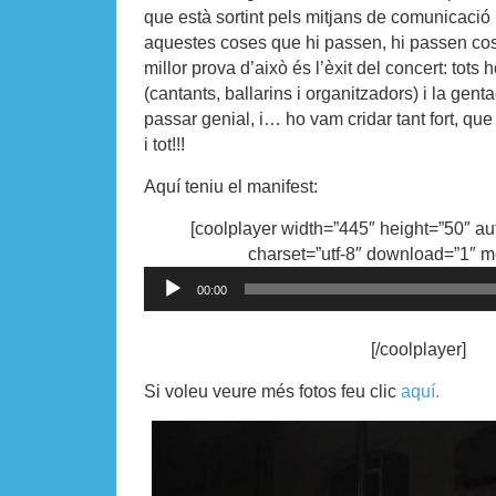
que està sortint pels mitjans de comunicació 
aquestes coses que hi passen, hi passen co
millor prova d’això és l’èxit del concert: tots 
(cantants, ballarins i organitzadors) i la gen
passar genial, i… ho vam cridar tant fort, que 
i tot!!!
Aquí teniu el manifest:
[coolplayer width=”445″ height=”50″ au
charset=”utf-8″ download=”1″ m
Audio
00:00
Player
[/coolplayer]
Si voleu veure més fotos feu clic
aquí.