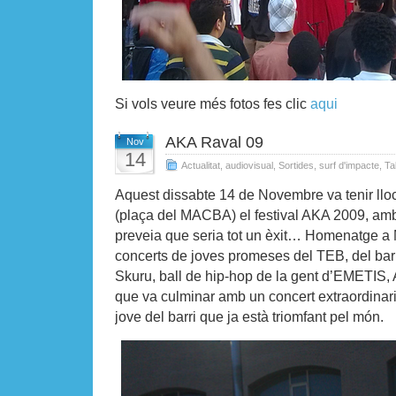
Si vols veure més fotos fes clic
aqui
AKA Raval 09
Nov
14
Actualitat
,
audiovisual
,
Sortides
,
surf d'impacte
,
Ta
Aquest dissabte 14 de Novembre va tenir lloc
(plaça del MACBA) el festival AKA 2009, amb 
preveia que seria tot un èxit… Homenatge a
concerts de joves promeses del TEB, del barr
Skuru, ball de hip-hop de la gent d’EMETIS, 
que va culminar amb un concert extraordinari
jove del barri que ja està triomfant pel món.