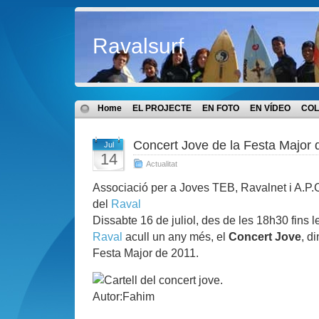
Ravalsurf
Home
EL PROJECTE
EN FOTO
EN VÍDEO
COL
Concert Jove de la Festa Major 
Jul
14
Actualitat
Associació per a Joves TEB, Ravalnet i A.P
del
Raval
Dissabte 16 de juliol, des de les 18h30 fins
Raval
acull un any més, el
Concert Jove
, d
Festa Major de 2011.