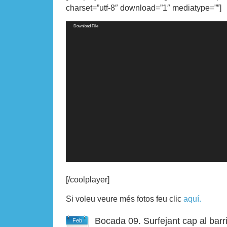
charset=”utf-8″ download=”1″ mediatype=””]
Video
Download File
Player
[/coolplayer]
Si voleu veure més fotos feu clic
aquí.
Bocada 09. Surfejant cap al barr
Feb