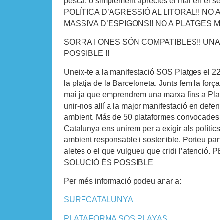
pesca, o simplement aprecies el mar en el se
POLÍTICA D’AGRESSIÓ AL LITORAL!! NO
MASSIVA D’ESPIGONS!! NO A PLATGES 
SORRA I ONES SÓN COMPATIBLES!! UNA
POSSIBLE !!
Uneix-te a la manifestació SOS Platges el 22
la platja de la Barceloneta. Junts fem la forç
mai ja que emprendrem una marxa fins a Pl
unir-nos allí a la major manifestació en defe
ambient. Más de 50 plataformes convocades 
Catalunya ens unirem per a exigir als polític
ambient responsable i sostenible. Porteu panc
aletes o el que vulgueu que cridi l’atenc
SOLUCIÓ ÉS POSSIBLE
Per més informació podeu anar a:
SURFCATALUNYA
PLATAFORMA SOS PLAYAS