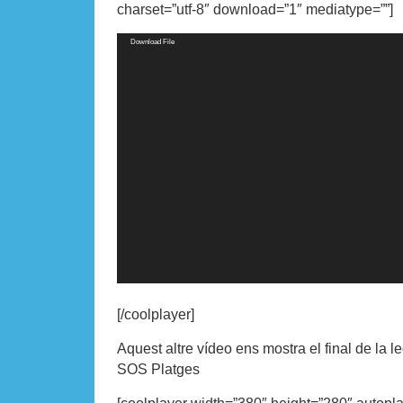
charset=”utf-8″ download=”1″ mediatype=””]
Video
Download File
Player
[/coolplayer]
Aquest altre vídeo ens mostra el final de la l
SOS Platges