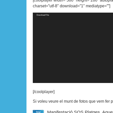
[coolplayer width=”380″ height=”280″ autopl
charset=”utf-8″ download=”1″ mediatype=””]
Video
Download File
Player
[/coolplayer]
Si voleu veure el munt de fotos que vem fer p
Manifestació SOS Platges. Aqu
Mar