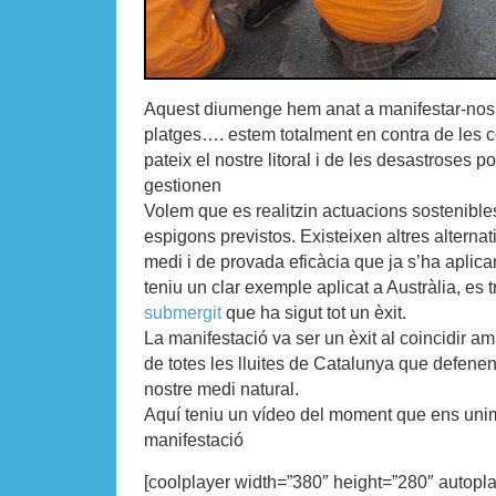
Aquest diumenge hem anat a manifestar-nos 
platges…. estem totalment en contra de les 
pateix el nostre litoral i de les desastroses p
gestionen
Volem que es realitzin actuacions sostenibles
espigons previstos. Existeixen altres altern
medi i de provada eficàcia que ja s’ha aplican
teniu un clar exemple aplicat a Austràlia, es 
submergit
que ha sigut tot un èxit.
La manifestació va ser un èxit al coincidir 
de totes les lluites de Catalunya que defenen
nostre medi natural.
Aquí teniu un vídeo del moment que ens un
manifestació
[coolplayer width=”380″ height=”280″ autopl