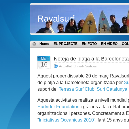
Ravalsurf
Home
EL PROJECTE
EN FOTO
EN VÍDEO
COL
Neteja de platja a la Barceloneta
Mar
16
Actualitat
,
El medi
,
Sortides
Aquest proper dissabte 20 de març Ravalsurf 
de platja a la Barceloneta organitzada per
Su
suport del
Terrasa Surf Club
,
Surf Catalunya
Aquesta activitat es realitza a nivell mundial 
Surfrider Foundation
i gràcies a la col·labora
organitzacions i persones. Concretament a 
“
Iniciativas Oceánicas 2010
“, farà 15 anys qu