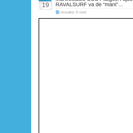
19
RAVALSURF va de “mani”…
Actualitat
,
El medi