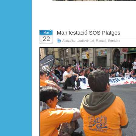
Manifestació SOS Platges
Mar
22
Actualitat
,
audiovisual
,
El medi
,
Sortides