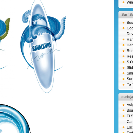
Win
Surf So
Bus
God
Dev
Han
Han
Res
Res
S.O
Sli
Smi
Sur
Ye 
surfeja
Asi
Bsu
El 
Can
Esc