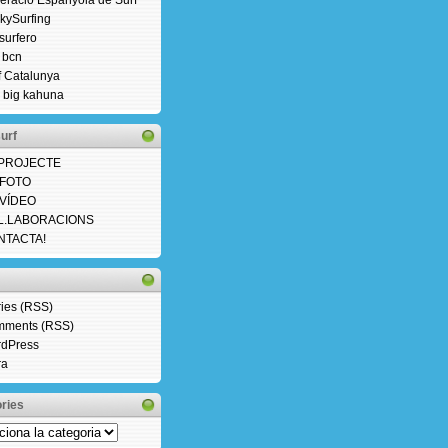
eració Espanyola de Surf
kySurfing
osurfero
f bcn
f Catalunya
 big kahuna
urf
 PROJECTE
 FOTO
 VÍDEO
L.LABORACIONS
NTACTA!
ries (RSS)
ments (RSS)
dPress
ra
ries
ries