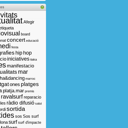
tes
ivitats
ualitat
Afegir
etiqueta
iovisual
board
concert
onat
educació
medi
festa
grafies
hip
hop
iniciatives
acio
itaka
es
manifestacio
mar
alitats
ha&dancing
marroc
tgat
platges
ones
a
platja.mar
premis
ravalsurf
reparacio
ràdio difusió
ules
salut
sortida
ordi
tides
sos
Sos surf
surf
lona
surf d'impacte