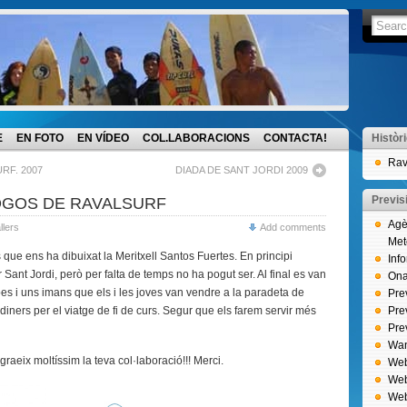
E
EN FOTO
EN VÍDEO
COL.LABORACIONS
CONTACTA!
Històr
Rav
RF. 2007
DIADA DE SANT JORDI 2009
Previs
OGOS DE RAVALSURF
Agè
llers
Add comments
Met
 que ens ha dibuixat la Meritxell Santos Fuertes. En principi
Inf
 Sant Jordi, però per falta de temps no ha pogut ser. Al final es van
Onat
es i uns imans que els i les joves van vendre a la paradeta de
Pre
 diners per el viatge de fi de curs. Segur que els farem servir més
Pre
Pre
Wan
agraeix moltíssim la teva col·laboració!!! Merci.
Web
Web
Web