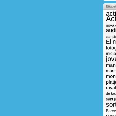
Etique
act
Act
nova 
aud
campi
El 
foto
inici
jov
manu
marc
mon
platj
raval
de ta
sant j
sor
Barce