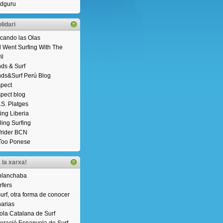
dguru
lidari
cando las Olas
 Went Surfing With The
il
ds & Surf
ds&Surf Perú Blog
pect
pect blog
.S. Platges
ding Liberia
ling Surfing
frider BCN
Too Ponese
 la xarxa!
planchaba
rfers
Surf, otra forma de conocer
arias
ola Catalana de Surf