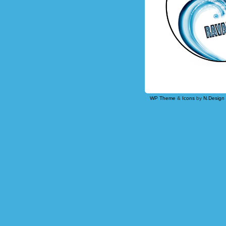
WP Theme
&
Icons
by
N.Design 