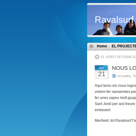
Ravalsurf
Home
EL PROJECT
EL VIDEO DE RAVALSU
NOUS L
Apr
21
Actualitat
,
Ta
Aquí teniu els nous logos
voliem fer samarretes per
fer unes xapes molt guap
Sant Jordi per així treure
endavant.
Meritxell, tot Ravalsurf t’