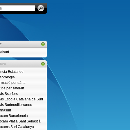
ic
alsurf
ions
ncia Estatal de
eorologia
ormació portuària
ge per satèl·lit
vis Bsurfers
vis Escola Catalana de Surf
vis Surfmediterraneo
nasurf
cam Barceloneta
cam Platja Sant Sebastià
cams Surf Catalunya