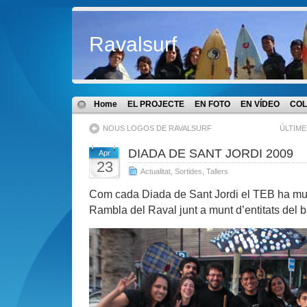
Ravalsurf
Home
EL PROJECTE
EN FOTO
EN VÍDEO
COL
NOUS LOGOS DE RAVALSURF
ÚLTIME
DIADA DE SANT JORDI 2009
Apr
23
Actualitat
,
Sortides
,
Tallers
Com cada Diada de Sant Jordi el TEB ha mun
Rambla del Raval junt a munt d’entitats del ba