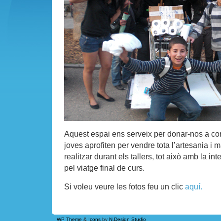
Aquest espai ens serveix per donar-nos a con
joves aprofiten per vendre tota l’artesania i 
realitzar durant els tallers, tot això amb la int
pel viatge final de curs.
Si voleu veure les fotos feu un clic
aquí.
WP Theme
&
Icons
by
N.Design Studio